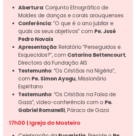
Abertura
: Conjunto Etnográfico de
Moldes de danças e corais arouquenses
Conferência
: “O que é o ano jubilar e
quais os seus objetivos” com
Pe. José
Pedro Novais
Apresentação
: Relatório “Perseguidos e
Esquecidos?”, com
Catarina Bettencourt
,
Directora da Fundação AIS
Testemunho
: “Os Cristãos na Nigéria”,
com
Pe. Simon Ayogu
, Missionário
Espiritano
Testemunho
: “Os Cristãos na Faixa de
Gaza”, vídeo-conferência com o
Pe.
Gabriel Romanelli
, Pároco de Gaza
17h00 | Igreja do Mosteiro
Celebração da
Eucaristia
. Preside o
Pe.