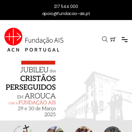
217 544 000
apoio@fundacao-ais.pt