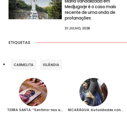
Maria vandalizada em
Medjugorje é o caso mais
recente de uma onda de
profanações
31 JULHO, 2026
ETIQUETAS
CARMELITA
ISLÂNDIA
TERRA SANTA: “Sentimo-nos abandonados, estamos sozinhos e ninguém faz nada”, denuncia cristão de Belém
NICARÁGUA: Autoridades confiscam mosteiro das Irmãs Trapistas e expulsam do país mais um padre e duas religiosas