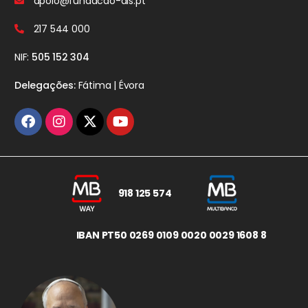
apoio@fundacao-ais.pt
217 544 000
NIF:
505 152 304
Delegações:
Fátima | Évora
918 125 574
IBAN PT50 0269 0109 0020 0029 1608 8