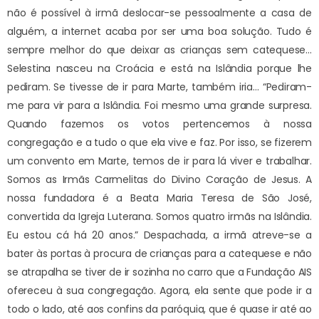
não é possível à irmã deslocar-se pessoalmente a casa de
alguém, a internet acaba por ser uma boa solução. Tudo é
sempre melhor do que deixar as crianças sem catequese…
Selestina nasceu na Croácia e está na Islândia porque lhe
pediram. Se tivesse de ir para Marte, também iria… “Pediram-
me para vir para a Islândia. Foi mesmo uma grande surpresa.
Quando fazemos os votos pertencemos à nossa
congregação e a tudo o que ela vive e faz. Por isso, se fizerem
um convento em Marte, temos de ir para lá viver e trabalhar.
Somos as Irmãs Carmelitas do Divino Coração de Jesus. A
nossa fundadora é a Beata Maria Teresa de São José,
convertida da Igreja Luterana. Somos quatro irmãs na Islândia.
Eu estou cá há 20 anos.” Despachada, a irmã atreve-se a
bater às portas à procura de crianças para a catequese e não
se atrapalha se tiver de ir sozinha no carro que a Fundação AIS
ofereceu à sua congregação. Agora, ela sente que pode ir a
todo o lado, até aos confins da paróquia, que é quase ir até ao