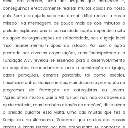
disse, em alemão, uma das línguas que dominava –,
conseguimos efectivamente realizar muitas coisas no nosso
país. Sem essa ajuda seria muito mais difícil realizar a nossa
missão.” Na mensagem, de pouco mais de dois minutos, o
prelado explicava que a comunidade copta depende muito
do apoio de organizações de solidariedade, pois a Igreja local
“não recebe nenhum apoio do Estado”. Por isso, o apoio
prestado por diversas organizações, mas “principalmente a
Fundação AIS”, revelou-se essencial para o desenvolvimento
de projectos, nomeadamente para a construção de igrejas,
casas paroquiais, centros pastorais, tal como escolas,
hospitais e outros equipamentos, e ainda para a promoção de
programas de formação de catequistas ou jovens.
“Apreciamos muito o que a AIS faz por nós, não só através da
ajuda material, mas também através de orações”, disse ainda
o prelado durante essa visita, uma das muitas que fez a
Konigstein, na Alemanha. “Sabemos que muitos dos nossos
irmãos e irmãs rezam por nós, preocupam-se connosco e