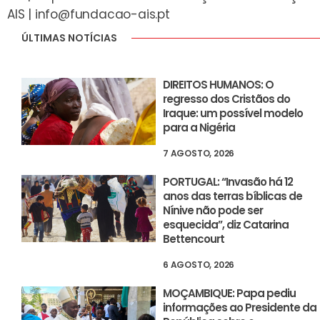
AIS |
info@fundacao-ais.pt
ÚLTIMAS NOTÍCIAS
DIREITOS HUMANOS: O
regresso dos Cristãos do
Iraque: um possível modelo
para a Nigéria
7 AGOSTO, 2026
PORTUGAL: “Invasão há 12
anos das terras bíblicas de
Nínive não pode ser
esquecida”, diz Catarina
Bettencourt
6 AGOSTO, 2026
MOÇAMBIQUE: Papa pediu
informações ao Presidente da