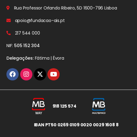
Rua Professor Orlando Ribeiro, 5D
1600-796 Lisboa
apoio@fundacao-ais.pt
217 544 000
NIF:
505 152 304
Delegações:
Fátima | Évora
918 125 574
IBAN PT50 0269 0109 0020 0029 1608 8