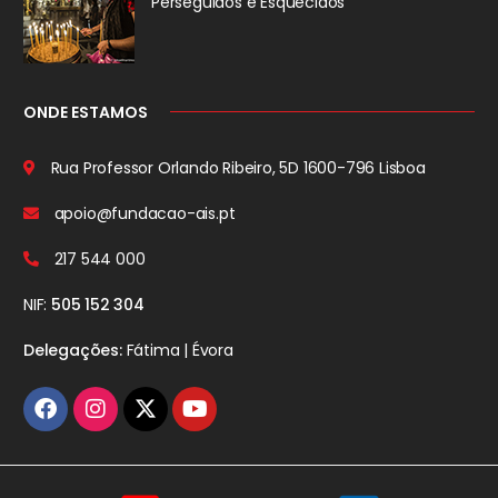
Perseguidos
e Esquecidos
ONDE ESTAMOS
Rua Professor Orlando Ribeiro, 5D
1600-796 Lisboa
apoio@fundacao-ais.pt
217 544 000
NIF:
505 152 304
Delegações:
Fátima | Évora