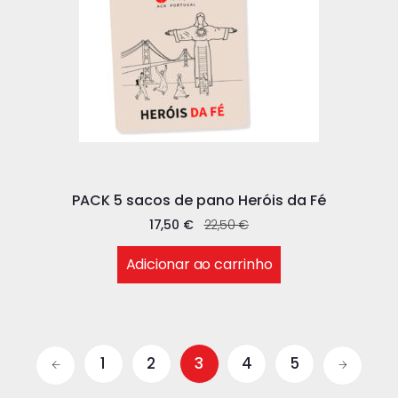
PACK 5 sacos de pano Heróis da Fé
17,50
€
22,50
€
Adicionar ao carrinho
1
2
3
4
5