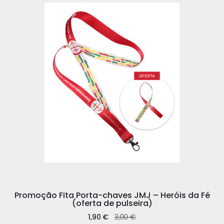
Promoção Fita Porta-chaves JMJ – Heróis da Fé
(oferta de pulseira)
1,90
€
3,00
€