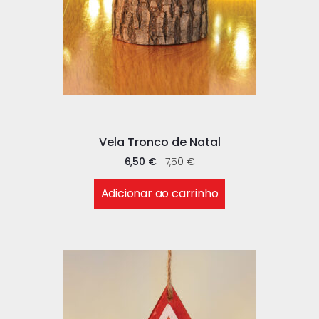
Vela Tronco de Natal
6,50
€
7,50
€
Adicionar ao carrinho