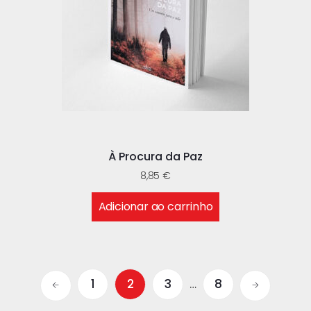
À Procura da Paz
8,85
€
Adicionar ao carrinho
1
2
3
…
8