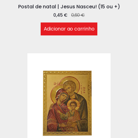
Postal de natal | Jesus Nasceu! (15 ou +)
0,45
€
0,60
€
Adicionar ao carrinho