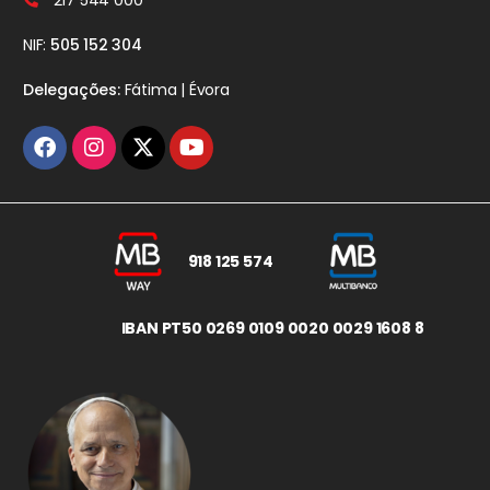
217 544 000
NIF:
505 152 304
Delegações:
Fátima | Évora
918 125 574
IBAN PT50 0269 0109 0020 0029 1608 8