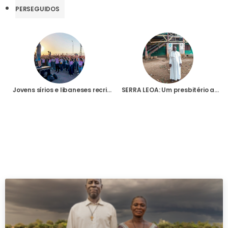
PERSEGUIDOS
Jovens sírios e libaneses recriam o espírito da JMJ Lisboa nos seus próprios países
SERRA LEOA: Um presbitério apropriado para uma nova paróquia