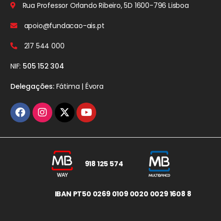
Rua Professor Orlando Ribeiro, 5D
1600-796 Lisboa
apoio@fundacao-ais.pt
217 544 000
NIF:
505 152 304
Delegações:
Fátima | Évora
918 125 574
IBAN PT50 0269 0109 0020 0029 1608 8