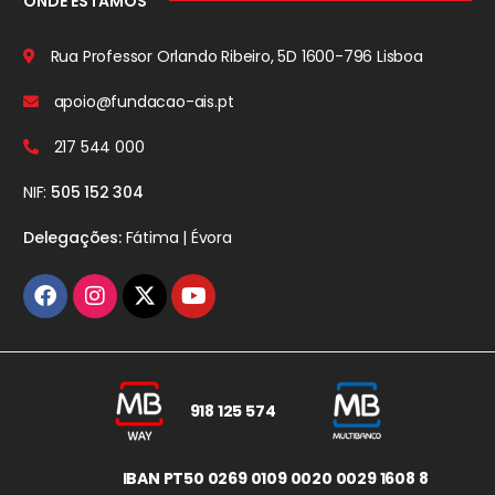
ONDE ESTAMOS
Rua Professor Orlando Ribeiro, 5D
1600-796 Lisboa
apoio@fundacao-ais.pt
217 544 000
NIF:
505 152 304
Delegações:
Fátima | Évora
918 125 574
IBAN PT50 0269 0109 0020 0029 1608 8