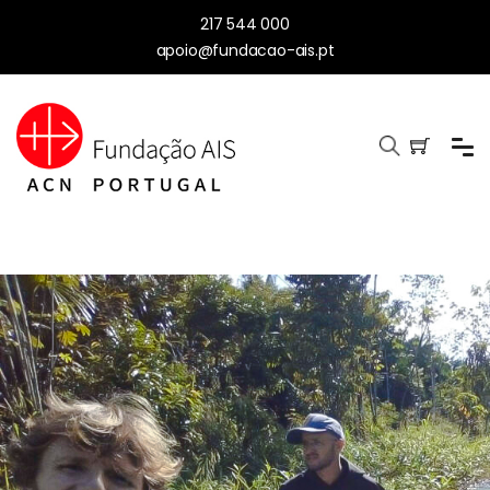
217 544 000
apoio@fundacao-ais.pt