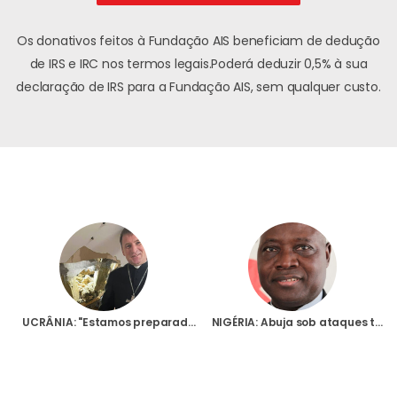
Os donativos feitos à Fundação AIS beneficiam de dedução
de IRS e IRC nos termos legais.
Poderá deduzir 0,5% à sua
declaração de IRS para a Fundação AIS, sem qualquer custo.
UCRÂNIA: "Estamos preparados para uma morte súbita e inesperada"
NIGÉRIA: Abuja sob ataques terroristas: Arcebispo da capital nigeriana lamenta insegurança e desigualdade