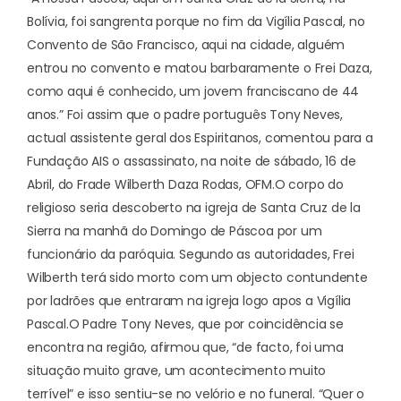
Bolívia, foi sangrenta porque no fim da Vigília Pascal, no
Convento de São Francisco, aqui na cidade, alguém
entrou no convento e matou barbaramente o Frei Daza,
como aqui é conhecido, um jovem franciscano de 44
anos.” Foi assim que o padre português Tony Neves,
actual assistente geral dos Espiritanos, comentou para a
Fundação AIS o assassinato, na noite de sábado, 16 de
Abril, do Frade Wilberth Daza Rodas, OFM.
O corpo do
religioso seria descoberto na igreja de Santa Cruz de la
Sierra na manhã do Domingo de Páscoa por um
funcionário da paróquia. Segundo as autoridades, Frei
Wilberth terá sido morto com um objecto contundente
por ladrões que entraram na igreja logo apos a Vigília
Pascal.
O Padre Tony Neves, que por coincidência se
encontra na região, afirmou que, “de facto, foi uma
situação muito grave, um acontecimento muito
terrível” e isso sentiu-se no velório e no funeral. “Quer o