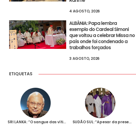
Rahme
4 AGOSTO, 2026
ALBÂNIA: Papa lembra
exemplo do Cardeal Simoni
que voltou a celebrar Missa no
país onde foi condenado a
trabalhos forçados
3 AGOSTO, 2026
ETIQUETAS
SRI LANKA: “O sangue das vítimas clama aos céus por justiça”, diz Cardeal Randjith, sobre os atentados da Páscoa de 2019
SUDÃO SUL: “Apesar da presença de tantas armas” é possível o “caminho da paz”, afirma o novo Bispo de Rumbek