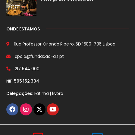
ONDE ESTAMOS
Rua Professor Orlando Ribeiro, 5D
1600-796 Lisboa
apoio@fundacao-ais.pt
217 544 000
NIF:
505 152 304
Delegações:
Fátima | Évora