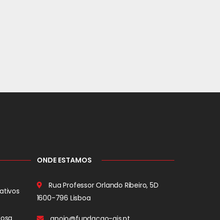
ONDE ESTAMOS
Rua Professor Orlando Ribeiro, 5D
ativos
1600-796 Lisboa
iosa
apoio@fundacao-ais.pt