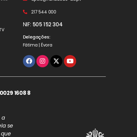
217 544 000
NIF:
505 152 304
TV
Delegações:
Fátima | Évora
0029 1608 8
 a
la se
 que