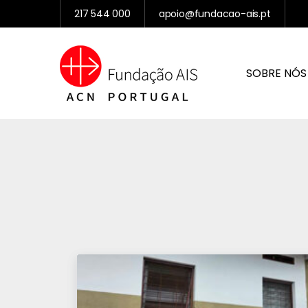
217 544 000
apoio@fundacao-ais.pt
SOBRE NÓS