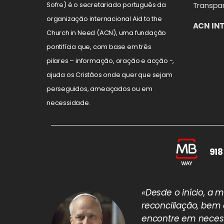
Transpa
Sofre) é o secretariado português da
organização internacional Aid to the
ACN IN
Church in Need (ACN), uma fundação
pontifícia que, com base em três
pilares – informação, oração e acção -,
ajuda os Cristãos onde quer que sejam
perseguidos, ameaçados ou em
necessidade.
918
«Desde o início, a
reconciliação, bem
encontre em necess