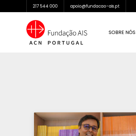
217 544 000
apoio@fundacao-ais.pt
SOBRE NÓS