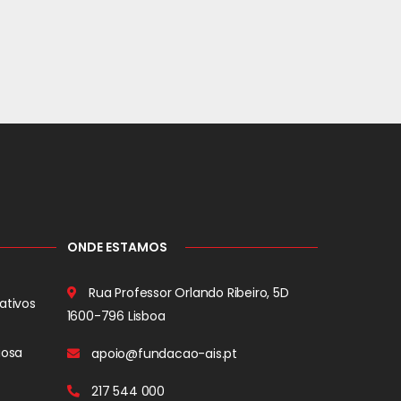
ONDE ESTAMOS
Rua Professor Orlando Ribeiro, 5D
ativos
1600-796 Lisboa
iosa
apoio@fundacao-ais.pt
217 544 000