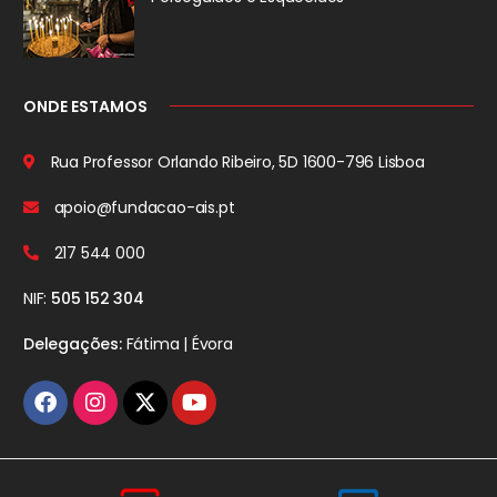
ONDE ESTAMOS
Rua Professor Orlando Ribeiro, 5D
1600-796 Lisboa
apoio@fundacao-ais.pt
217 544 000
NIF:
505 152 304
Delegações:
Fátima | Évora