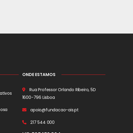
ONDE ESTAMOS
Rua Professor Orlando Ribeiro, 5D
ativos
1600-796 Lisboa
iosa
apoio@fundacao-ais.pt
217 544 000