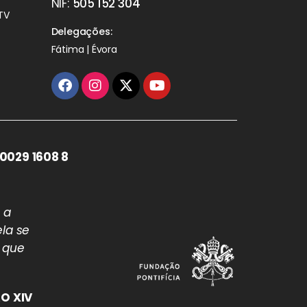
NIF:
505 152 304
TV
Delegações:
Fátima | Évora
0029 1608 8
 a
la se
 que
O XIV