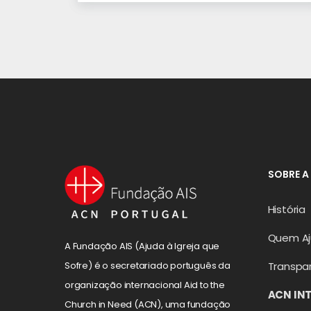
SOBRE A
História
Quem A
A Fundação AIS (Ajuda à Igreja que
Transpa
Sofre) é o secretariado português da
organização internacional Aid to the
ACN IN
Church in Need (ACN), uma fundação