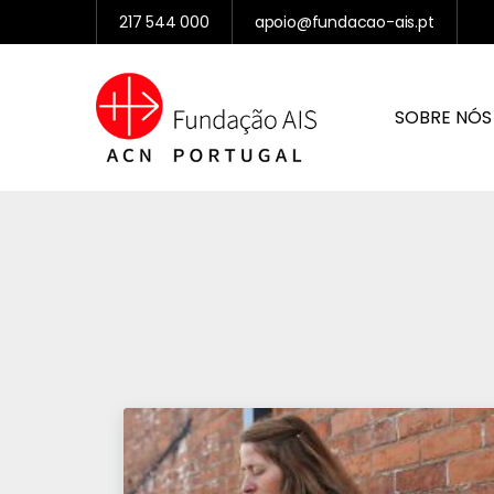
217 544 000
apoio@fundacao-ais.pt
SOBRE NÓS