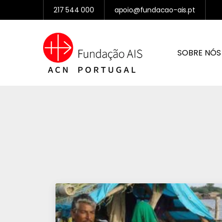
217 544 000
apoio@fundacao-ais.pt
SOBRE NÓS