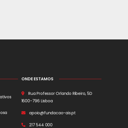
ONDE ESTAMOS
Rua Professor Orlando Ribeiro, 5D
ativos
1600-796 Lisboa
iosa
apoio@fundacao-ais.pt
217 544 000