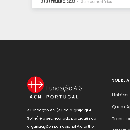
28 SETEMBRO, 2022
Sem comentários
SOBRE A
História
Quem A
A Fundação AIS (Ajuda à Igreja que
Transpa
Sofre) é o secretariado português da
organização internacional Aid to the