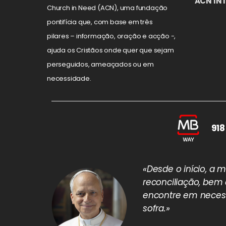
ACN IN
Church in Need (ACN), uma fundação
pontifícia que, com base em três
pilares – informação, oração e acção -,
ajuda os Cristãos onde quer que sejam
perseguidos, ameaçados ou em
necessidade.
918
«Desde o início, a
reconciliação, bem
encontre em necess
sofra.»