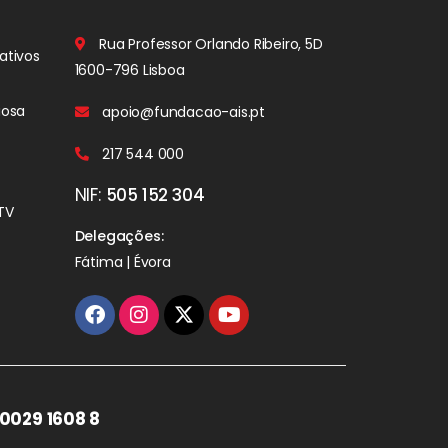
Rua Professor Orlando Ribeiro, 5D
ativos
1600-796 Lisboa
iosa
apoio@fundacao-ais.pt
217 544 000
NIF:
505 152 304
TV
Delegações:
Fátima | Évora
0029 1608 8