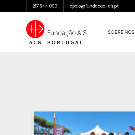
217 544 000
apoio@fundacao-ais.pt
SOBRE NÓS