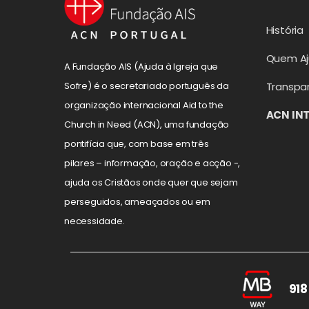
História
Quem A
A Fundação AIS (Ajuda à Igreja que
Transpa
Sofre) é o secretariado português da
organização internacional Aid to the
ACN IN
Church in Need (ACN), uma fundação
pontifícia que, com base em três
pilares – informação, oração e acção -,
ajuda os Cristãos onde quer que sejam
perseguidos, ameaçados ou em
necessidade.
918