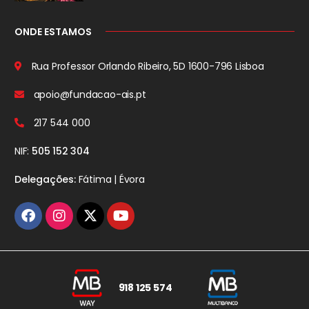
ONDE ESTAMOS
Rua Professor Orlando Ribeiro, 5D
1600-796 Lisboa
apoio@fundacao-ais.pt
217 544 000
NIF:
505 152 304
Delegações:
Fátima | Évora
918 125 574