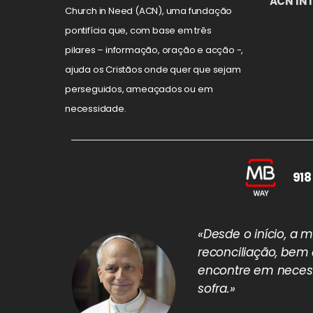
ACN IN
Church in Need (ACN), uma fundação
pontifícia que, com base em três
pilares – informação, oração e acção -,
ajuda os Cristãos onde quer que sejam
perseguidos, ameaçados ou em
necessidade.
918
«Desde o início, a
reconciliação, bem
encontre em necess
sofra.»