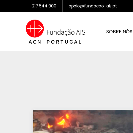
217 544 000
apoio@fundacao-ais.pt
SOBRE NÓS