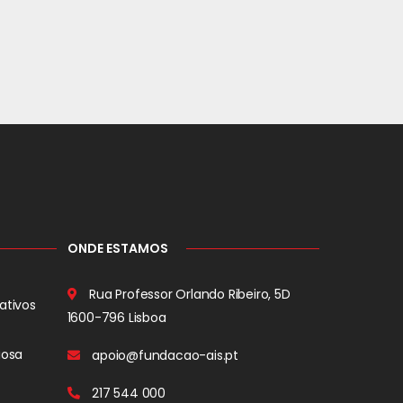
ONDE ESTAMOS
Rua Professor Orlando Ribeiro, 5D
ativos
1600-796 Lisboa
iosa
apoio@fundacao-ais.pt
217 544 000