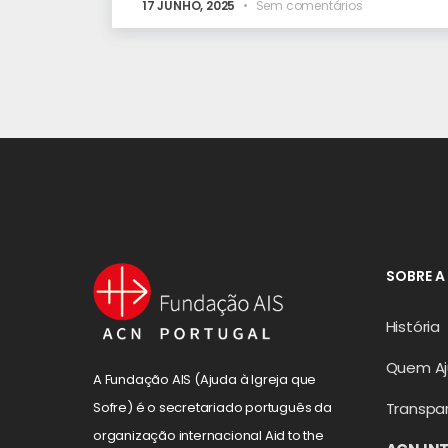
17 JUNHO, 2025
Sem comentários
SOBRE A
História
Quem A
A Fundação AIS (Ajuda à Igreja que
Transpa
Sofre) é o secretariado português da
organização internacional Aid to the