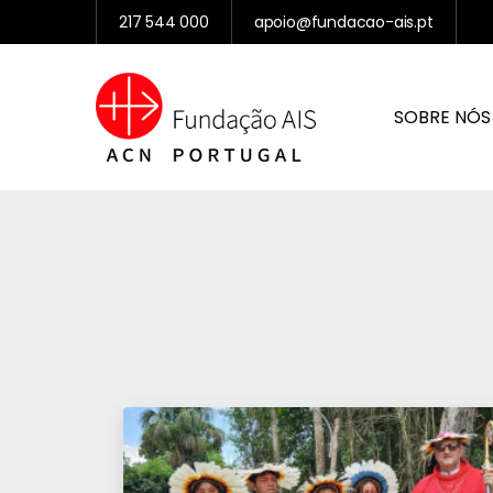
217 544 000
apoio@fundacao-ais.pt
SOBRE NÓS