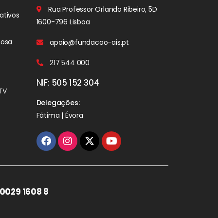
Rua Professor Orlando Ribeiro, 5D
ativos
1600-796 Lisboa
iosa
apoio@fundacao-ais.pt
217 544 000
NIF:
505 152 304
TV
Delegações:
Fátima | Évora
0029 1608 8