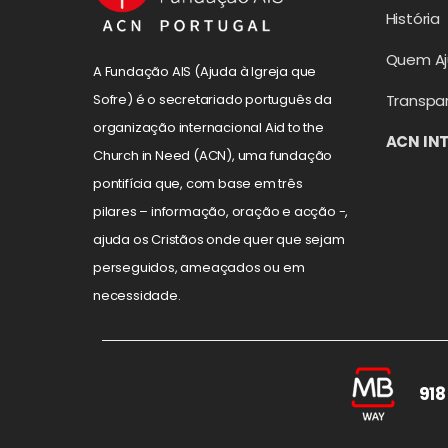
História
Quem A
A Fundação AIS (Ajuda à Igreja que
Transpa
Sofre) é o secretariado português da
organização internacional Aid to the
ACN IN
Church in Need (ACN), uma fundação
pontifícia que, com base em três
pilares – informação, oração e acção -,
ajuda os Cristãos onde quer que sejam
perseguidos, ameaçados ou em
necessidade.
918