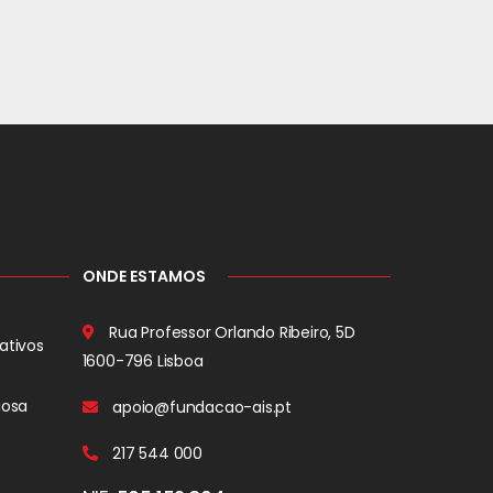
ONDE ESTAMOS
Rua Professor Orlando Ribeiro, 5D
ativos
1600-796 Lisboa
iosa
apoio@fundacao-ais.pt
217 544 000