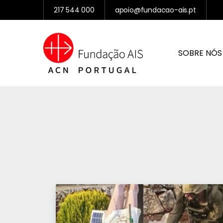
217 544 000
apoio@fundacao-ais.pt
SOBRE NÓS