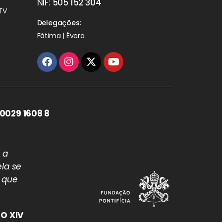
NIF:
505 152 304
TV
Delegações:
Fátima | Évora
0029 1608 8
 a
la se
 que
O XIV