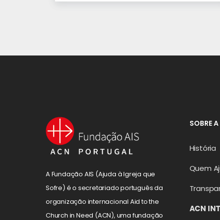
SOBRE A
História
Quem A
A Fundação AIS (Ajuda à Igreja que
Transpa
Sofre) é o secretariado português da
organização internacional Aid to the
ACN IN
Church in Need (ACN), uma fundação