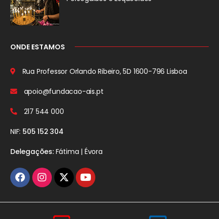
ONDE ESTAMOS
Rua Professor Orlando Ribeiro, 5D
1600-796 Lisboa
apoio@fundacao-ais.pt
217 544 000
NIF:
505 152 304
Delegações:
Fátima | Évora