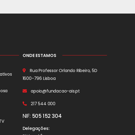
ONDE ESTAMOS
Rua Professor Orlando Ribeiro, 5D
ativos
1600-796 Lisboa
iosa
apoio@fundacao-ais.pt
217 544 000
NIF:
505 152 304
TV
Delegações: