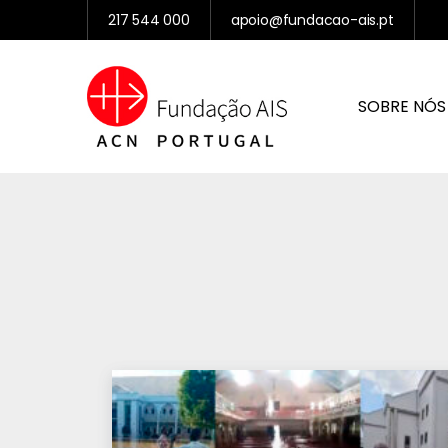
217 544 000
apoio@fundacao-ais.pt
SOBRE NÓS