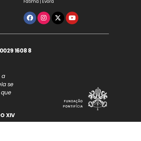
Fátima | Évora
0029 1608 8
 a
la se
 que
O XIV