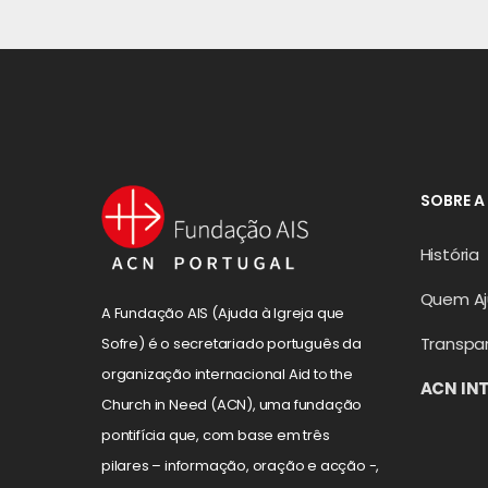
SOBRE A
História
Quem A
A Fundação AIS (Ajuda à Igreja que
Transpa
Sofre) é o secretariado português da
organização internacional Aid to the
ACN IN
Church in Need (ACN), uma fundação
pontifícia que, com base em três
pilares – informação, oração e acção -,