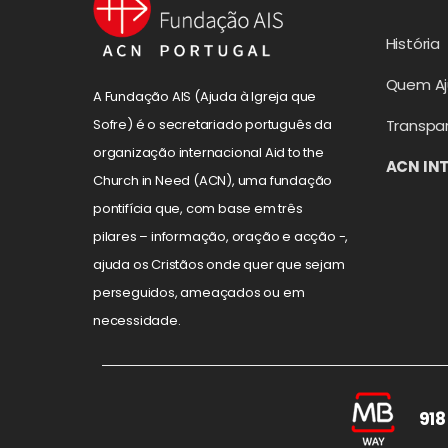
História
Quem A
A Fundação AIS (Ajuda à Igreja que
Transpa
Sofre) é o secretariado português da
organização internacional Aid to the
ACN IN
Church in Need (ACN), uma fundação
pontifícia que, com base em três
pilares – informação, oração e acção -,
ajuda os Cristãos onde quer que sejam
perseguidos, ameaçados ou em
necessidade.
918