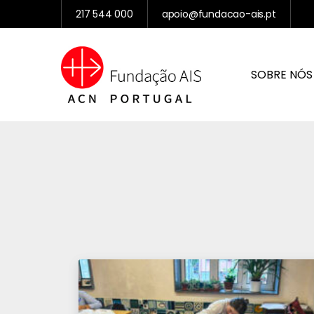
217 544 000
apoio@fundacao-ais.pt
SOBRE NÓS