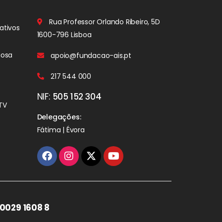
Rua Professor Orlando Ribeiro, 5D
ativos
1600-796 Lisboa
iosa
apoio@fundacao-ais.pt
217 544 000
NIF:
505 152 304
TV
Delegações:
Fátima | Évora
0029 1608 8