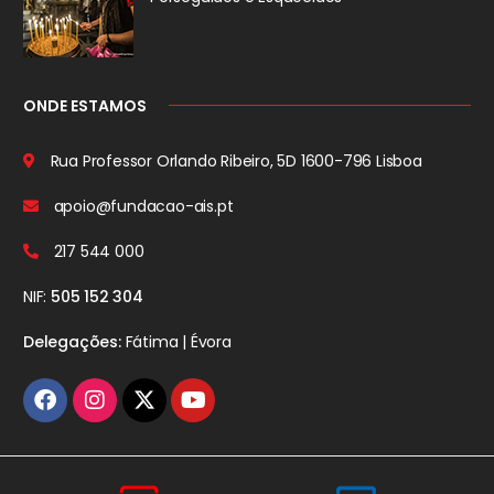
ONDE ESTAMOS
Rua Professor Orlando Ribeiro, 5D
1600-796 Lisboa
apoio@fundacao-ais.pt
217 544 000
NIF:
505 152 304
Delegações:
Fátima | Évora