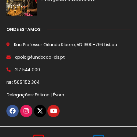
ONDE ESTAMOS
Rua Professor Orlando Ribeiro, 5D
1600-796 Lisboa
apoio@fundacao-ais.pt
217 544 000
NIF:
505 152 304
Delegações:
Fátima | Évora