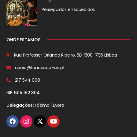
Perseguidos
e Esquecidos
ONDE ESTAMOS
Rua Professor Orlando Ribeiro, 5D
1600-796 Lisboa
apoio@fundacao-ais.pt
217 544 000
NIF:
505 152 304
Delegações:
Fátima | Évora