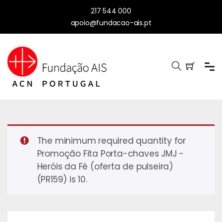
217 544 000
apoio@fundacao-ais.pt
The minimum required quantity for
Promoção Fita Porta-chaves JMJ -
Heróis da Fé (oferta de pulseira)
(PR159) is 10.