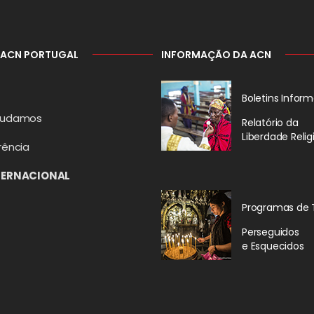
 ACN PORTUGAL
INFORMAÇÃO DA ACN
Boletins Inform
judamos
Relatório da
Liberdade Relig
rência
TERNACIONAL
Programas de 
Perseguidos
e Esquecidos