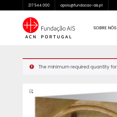
217 544 000
apoio@fundacao-ais.pt
SOBRE NÓS
The minimum required quantity for 
🔍