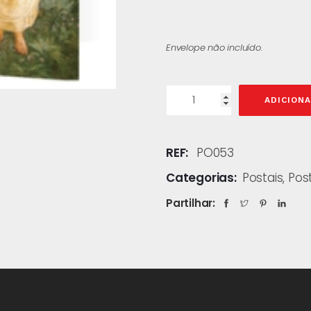
Envelope não incluído.
ADICION
REF:
PO053
Categorias:
Postais
,
Pos
Partilhar: