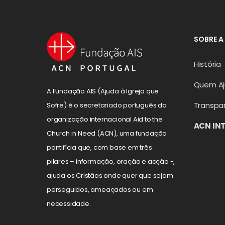
SOBRE A
História
Quem A
A Fundação AIS (Ajuda à Igreja que
Transpa
Sofre) é o secretariado português da
organização internacional Aid to the
ACN IN
Church in Need (ACN), uma fundação
pontifícia que, com base em três
pilares – informação, oração e acção -,
ajuda os Cristãos onde quer que sejam
perseguidos, ameaçados ou em
necessidade.