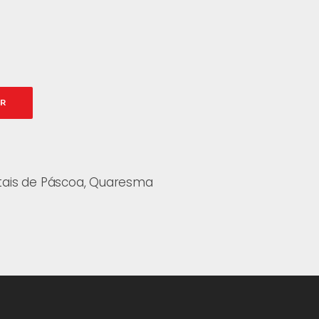
AR
tais de Páscoa
,
Quaresma