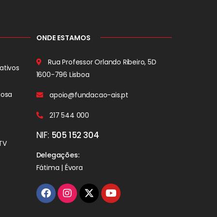
ONDE ESTAMOS
Rua Professor Orlando Ribeiro, 5D
ativos
1600-796 Lisboa
iosa
apoio@fundacao-ais.pt
217 544 000
NIF:
505 152 304
TV
Delegações:
Fátima | Évora