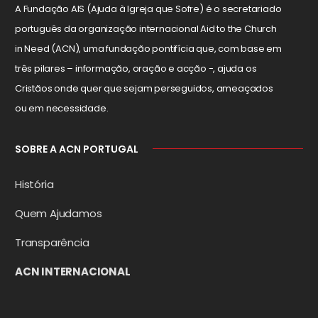
A Fundação AIS (Ajuda à Igreja que Sofre) é o secretariado
português da organização internacional Aid to the Church
in Need (ACN), uma fundação pontifícia que, com base em
três pilares – informação, oração e acção -, ajuda os
Cristãos onde quer que sejam perseguidos, ameaçados
ou em necessidade.
SOBRE A ACN PORTUGAL
História
Quem Ajudamos
Transparência
ACN INTERNACIONAL