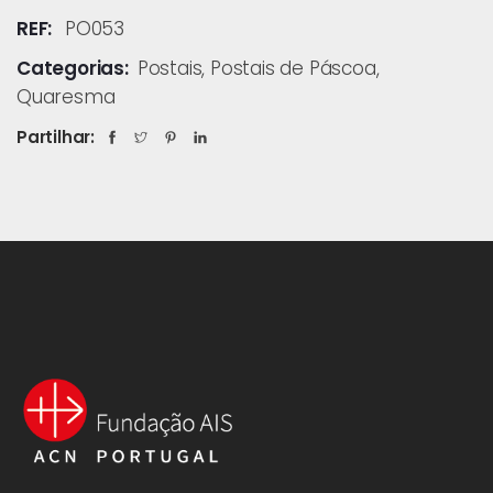
REF:
PO053
Categorias:
Postais
,
Postais de Páscoa
,
Quaresma
Partilhar: