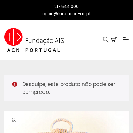
217 544 000
apoio@fundacao-ais.pt
Desculpe, este produto não pode ser
comprado.
🔍