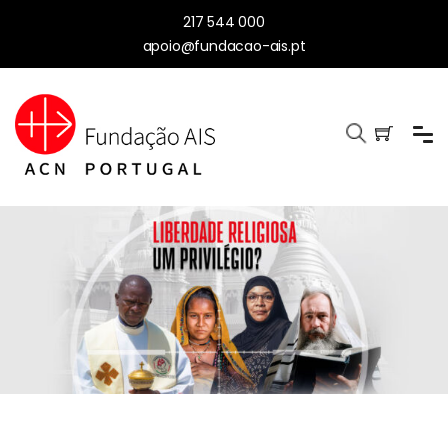
217 544 000
apoio@fundacao-ais.pt