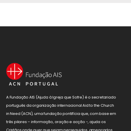
A Fundação AIS (Ajuda à Igreja que Sofre) é o secretariado
português da organização internacional Aid to the Church
in Need (ACN), uma fundação pontifícia que, com base em
três pilares – informação, oração e acção -, ajuda os
Cristãos onde quer que sejam perseguidos, ameaçados