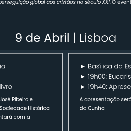
perseguição global aos cristãos no século XXI
. O eve
9 de Abril
| Lisboa
ia
► Basílica da Es
► 19h00: Eucaris
ivro
► 19h40: Aprese
José Ribeiro e
A apresentação será 
 Sociedade Histórica
da Cunha.
ntará com a