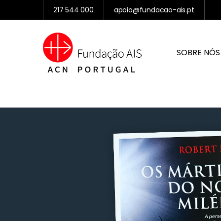
217 544 000
apoio@fundacao-ais.pt
SOBRE NÓS