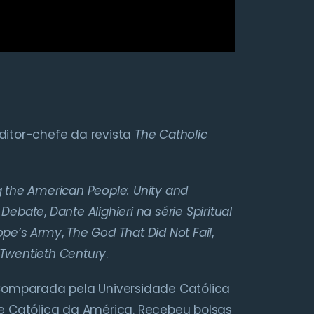
editor-chefe da revista
The Catholic
ing the American People: Unity and
t Debate
,
Dante Alighieri na série Spiritual
ope’s Army
,
The God That Did Not Fail
,
e Twentieth Century
.
 Comparada pela Universidade Católica
de Católica da América. Recebeu bolsas