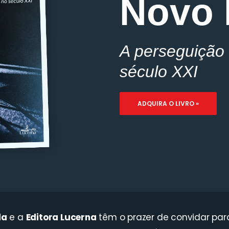
Novo 
A perseguição 
século XXI
ADQUIRA O LIVRO »
la
e a
Editora Lucerna
têm o prazer de convidar par