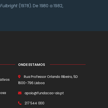
o
Fulbright
(1978). De 1980 a 1982,
ONDE ESTAMOS
Rua Professor Orlando Ribeiro, 5D
ativos
1600-796 Lisboa
iosa
apoio@fundacao-ais.pt
217 544 000