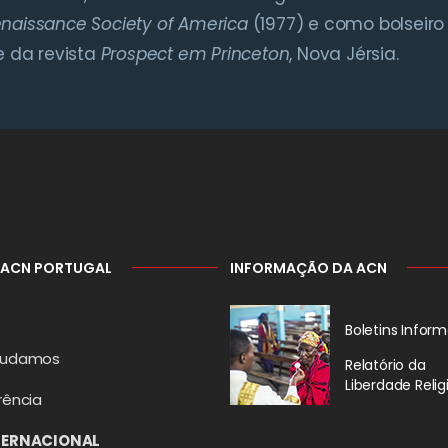
naissance Society of America
(1977) e como bolseir
 da revista
Prospect em Princeton
, Nova Jérsia.
 ACN PORTUGAL
INFORMAÇÃO DA ACN
Boletins Inform
judamos
Relatório da
Liberdade Relig
rência
TERNACIONAL