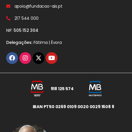
apoio@fundacao-ais.pt
217 544 000
NIF:
505 152 304
Delegações:
Fátima | Évora
918 125 574
IBAN PT50 0269 0109 0020 0029 1608 8