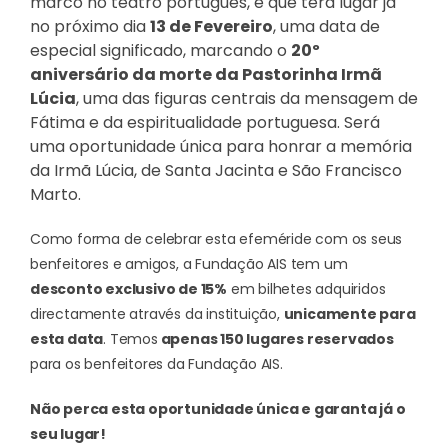
marco no teatro português, e que terá lugar já
no próximo dia
13 de Fevereiro
, uma data de
especial significado, marcando o
20º
aniversário da morte da Pastorinha Irmã
Lúcia
, uma das figuras centrais da mensagem de
Fátima e da espiritualidade portuguesa.
Será
uma oportunidade única para honrar a memória
da Irmã Lúcia, de Santa Jacinta e São Francisco
Marto.
Como forma de celebrar esta efeméride com os seus
benfeitores e amigos, a Fundação AIS tem um
desconto exclusivo de 15%
em bilhetes adquiridos
directamente através da instituição,
unicamente para
esta data
. Temos
apenas 150 lugares reservados
para os benfeitores da Fundação AIS.
Não perca esta oportunidade única e garanta já o
seu lugar!