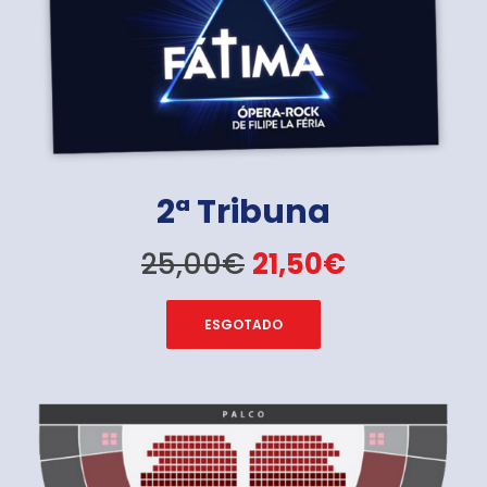
2ª Tribuna
25,00€
21,50€
ESGOTADO