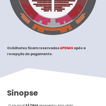
Os bilhetes ficam reservados
APENAS
após a
recepção do pagamento.
Sinopse
O musical
FÁTIMA
apresenta uma visão