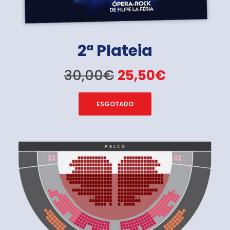
2ª Plateia
30,00€
25,50€
ESGOTADO