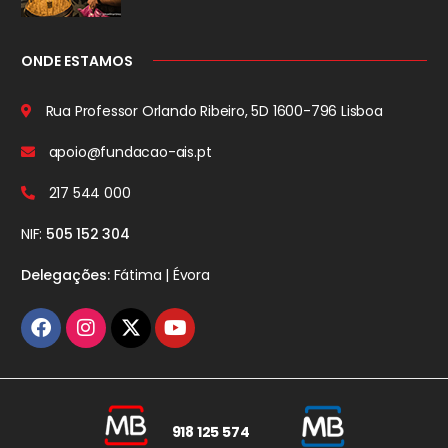
ONDE ESTAMOS
Rua Professor Orlando Ribeiro, 5D
1600-796 Lisboa
apoio@fundacao-ais.pt
217 544 000
NIF:
505 152 304
Delegações:
Fátima | Évora
918 125 574