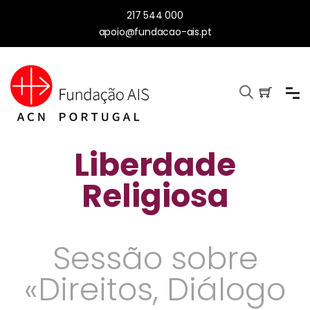
217 544 000
apoio@fundacao-ais.pt
Liberdade
Religiosa
Sessão sobre
«Direitos, Diálogo