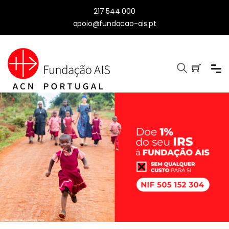
217 544 000
apoio@fundacao-ais.pt