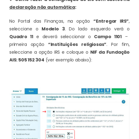
declaração não automática
:
No Portal das Finanças, na opção
“Entregar IRS”
,
seleccione o
Modelo 3
. Do lado esquerdo verá o
Quadro 11
e deverá seleccionar o
Campo 1101
–
primeira opção
“Instituições religiosas”
. Por fim,
seleccione a opção IRS e coloque o
NIF da Fundação
AIS:
505 152 304
(ver exemplo abaixo):