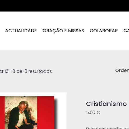
ACTUALIDADE
ORAÇÃO E MISSAS
COLABORAR
C
Orde
r 16–18 de 18 resultados
Cristianismo
5,00
€
Esta obra recolhe a