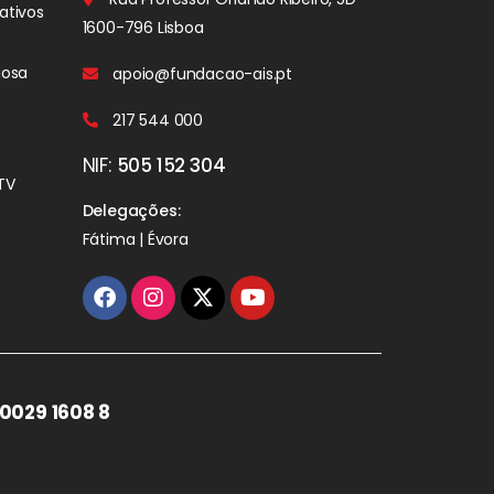
ativos
1600-796 Lisboa
iosa
apoio@fundacao-ais.pt
217 544 000
NIF:
505 152 304
TV
Delegações:
Fátima | Évora
0029 1608 8