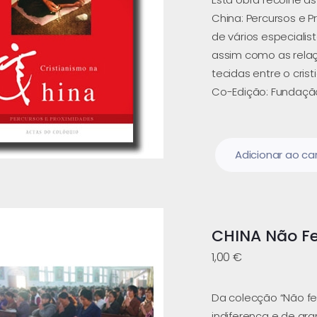
China: Percursos e 
de vários especialist
assim como as rela
tecidas entre o cris
Co-Edição: Fundaçã
Adicionar ao ca
CHINA Não Fe
1,00
€
Da colecção “Não fec
indiferença e de gr