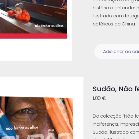
história e entender 
Ilustrado com fotog
católicos da China.
Adicionar ao ca
Sudão, Não f
1,00
€
Da colecção “Não fec
indiferença, impresc
Sudão. Ilustrado co