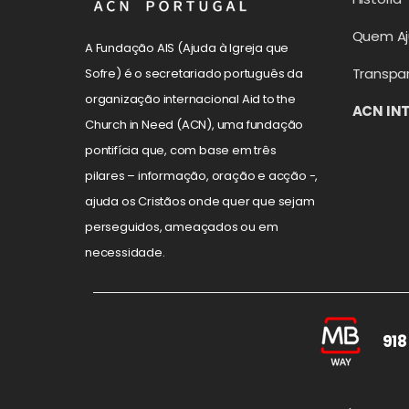
Quem A
A Fundação AIS (Ajuda à Igreja que
Transpa
Sofre) é o secretariado português da
organização internacional Aid to the
ACN IN
Church in Need (ACN), uma fundação
pontifícia que, com base em três
pilares – informação, oração e acção -,
ajuda os Cristãos onde quer que sejam
perseguidos, ameaçados ou em
necessidade.
918