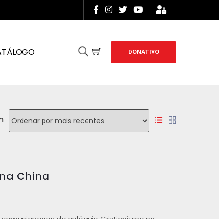
ATÁLOGO
DONATIVO
m
 na China
s comunicações do colóquio Cristianismo na