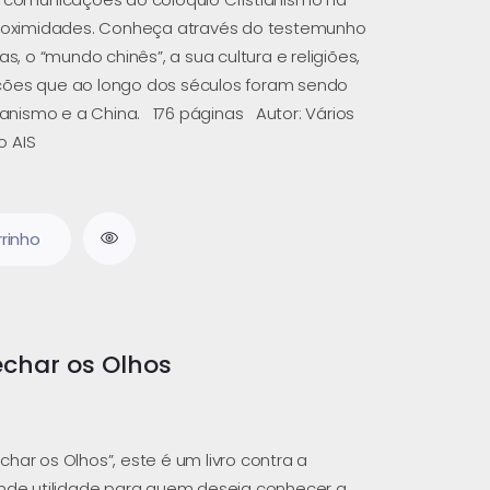
Proximidades. Conheça através do testemunho
as, o “mundo chinês”, a sua cultura e religiões,
ções que ao longo dos séculos foram sendo
tianismo e a China. 176 páginas Autor: Vários
o AIS
rrinho
char os Olhos
har os Olhos”, este é um livro contra a
ande utilidade para quem deseja conhecer a