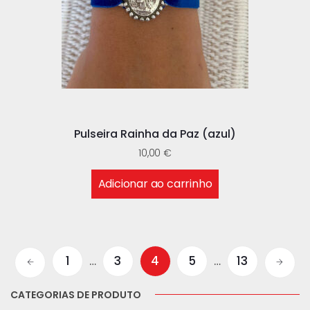
Pulseira Rainha da Paz (azul)
10,00
€
Adicionar ao carrinho
1
…
3
4
5
…
13
CATEGORIAS DE PRODUTO