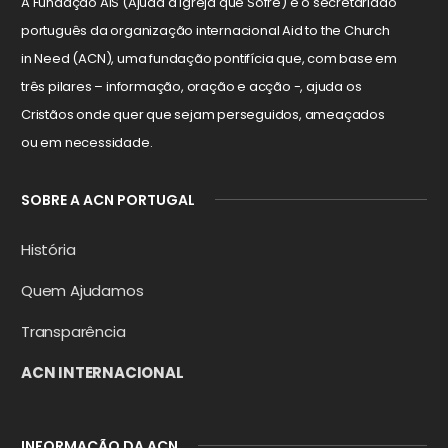
A Fundação AIS (Ajuda à Igreja que Sofre) é o secretariado
português da organização internacional Aid to the Church
in Need (ACN), uma fundação pontifícia que, com base em
três pilares – informação, oração e acção -, ajuda os
Cristãos onde quer que sejam perseguidos, ameaçados
ou em necessidade.
SOBRE A ACN PORTUGAL
História
Quem Ajudamos
Transparência
ACN INTERNACIONAL
INFORMAÇÃO DA ACN