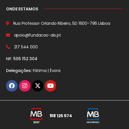
ONDE ESTAMOS
Rua Professor Orlando Ribeiro, 5D
1600-796 Lisboa
apoio@fundacao-ais.pt
217 544 000
NIF:
505 152 304
Delegações:
Fátima | Évora
918 125 574