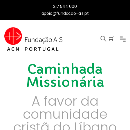
217 544 000
apoio@fundacao-ais.pt
Caminhada
Missionária
A favor da
comunidade
cristã do Líbano