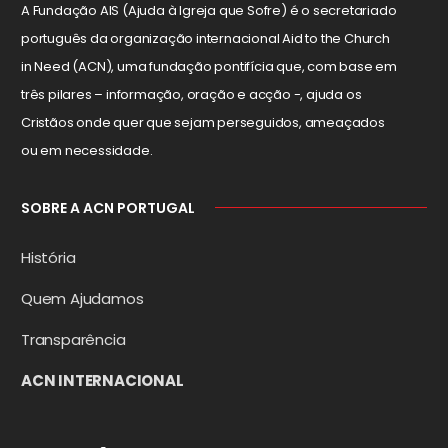
A Fundação AIS (Ajuda à Igreja que Sofre) é o secretariado
português da organização internacional Aid to the Church
in Need (ACN), uma fundação pontifícia que, com base em
três pilares – informação, oração e acção -, ajuda os
Cristãos onde quer que sejam perseguidos, ameaçados
ou em necessidade.
SOBRE A ACN PORTUGAL
História
Quem Ajudamos
Transparência
ACN INTERNACIONAL