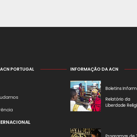
 ACN PORTUGAL
INFORMAÇÃO DA ACN
Boletins Inform
judamos
Relatório da
Liberdade Relig
rência
TERNACIONAL
Programas de 