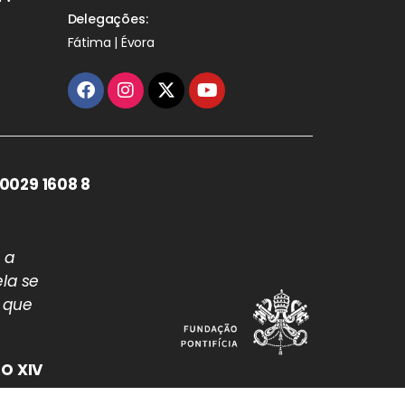
Delegações:
Fátima | Évora
0029 1608 8
 a
la se
 que
O XIV