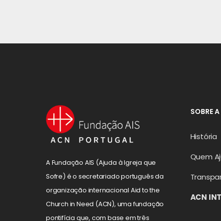
SOBRE A
História
Quem A
A Fundação AIS (Ajuda à Igreja que
Transpa
Sofre) é o secretariado português da
organização internacional Aid to the
ACN IN
Church in Need (ACN), uma fundação
pontifícia que, com base em três