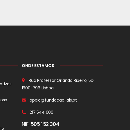
ONDE ESTAMOS
Rua Professor Orlando Ribeiro, 5D
ativos
1600-796 Lisboa
iosa
apoio@fundacao-ais.pt
217 544 000
NIF:
505 152 304
TV